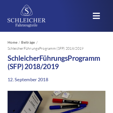
Zum
Inhalt
Toggl
springen
Navig
Startseite
Home
Beiträge
SchleicherFührungsProgramm (SFP) 2018/2019
Unternehmen
SchleicherFührungsProgramm
Produkte
(SFP) 2018/2019
Einsatzgebiete
12. September 2018
Qualität – Nachhaltigkeit
Karriere