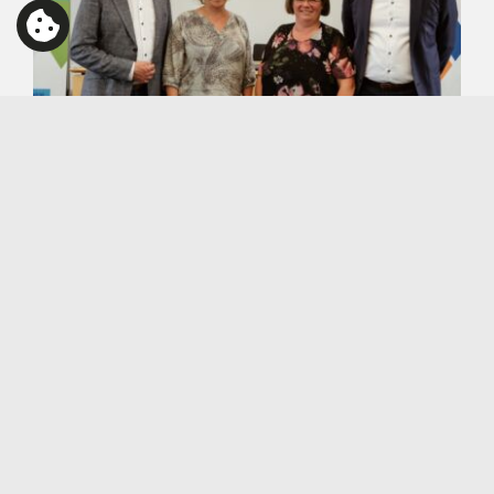
03.07.2026
Stefan Schleicher übernimmt Vorsitz
des IHK-Regionalausschusses
Weilheim-Schongau
Stefan Schleicher, Gesellschafter und Beirat unseres
Unternehmens, wurde im Rahmen der
konstituierenden Sitzung nach der [...]
weiterlesen