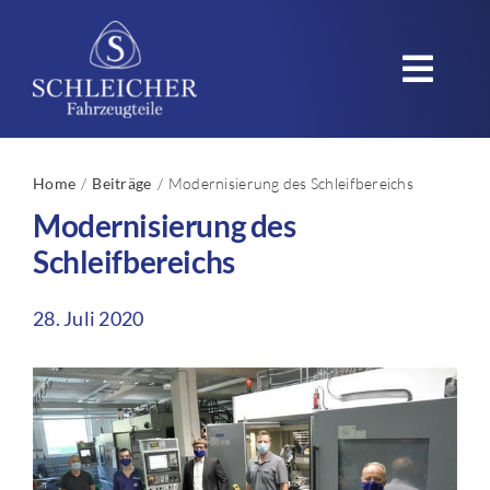
Zum
Inhalt
Toggl
springen
Navig
Startseite
Home
Beiträge
Modernisierung des Schleifbereichs
Modernisierung des
Unternehmen
Schleifbereichs
Produkte
28. Juli 2020
Einsatzgebiete
Qualität – Nachhaltigkeit
Karriere