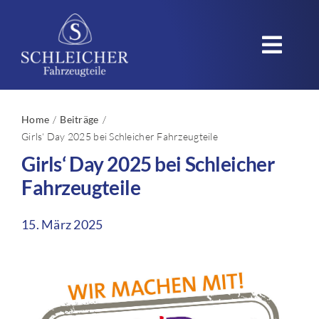
Zum
Inhalt
Toggl
springen
Navig
Startseite
Home
Beiträge
Girls‘ Day 2025 bei Schleicher Fahrzeugteile
Unternehmen
Girls‘ Day 2025 bei Schleicher
Produkte
Fahrzeugteile
Einsatzgebiete
15. März 2025
Qualität – Nachhaltigkeit
Karriere